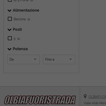
(1)
Alimentazione
Benzina
(1)
Posti
5
(1)
Potenza
OLBIAFUO
Viale Aldo Mor