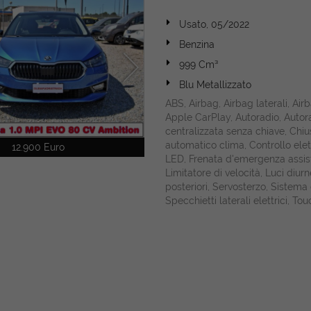
Usato, 05/2022
Benzina
999 Cm³
Blu Metallizzato
ABS, Airbag, Airbag laterali, Air
Apple CarPlay, Autoradio, Autora
centralizzata senza chiave, Chiu
automatico clima, Controllo elett
12.900 Euro
LED, Frenata d'emergenza assistit
Limitatore di velocità, Luci diu
posteriori, Servosterzo, Sistema
Specchietti laterali elettrici, T