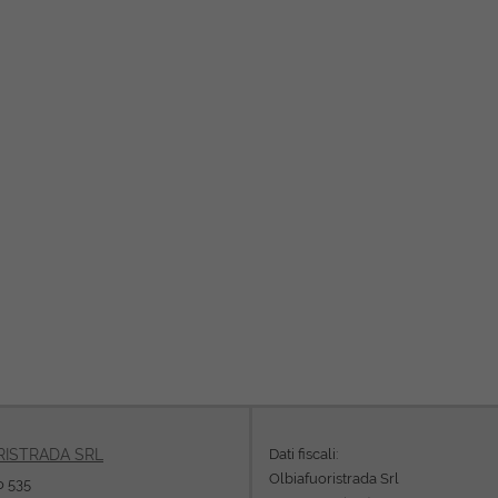
Dati fiscali:
RISTRADA SRL
Olbiafuoristrada Srl
o 535