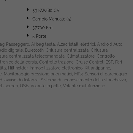
59 KW/80 CV
Cambio Manuale (5)
57.700 Km
5 Porte
bag Passeggero, Airbag testa, Alzacristalli elettrici, Android Auto,
dio digitale, Bluetooth, Chiusura centralizzata, Chiusura
sura centralizzata telecomandata, Climatizzatore, Controllo
ronico della corsia, Controllo trazione, Cruise Control, ESP, Fari
a, Hill holder, Immobilizzatore elettronico, Kit antipanne,
rne, Monitoraggio pressione pneumatici, MP3, Sensori di parcheggio
 di avviso di distanza, Sistema di riconoscimento della stanchezza,
ouch screen, USB, Volante in pelle, Volante multifunzione