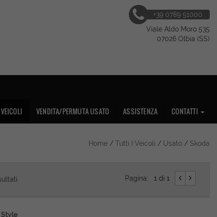
+39 0789 51000
Viale Aldo Moro 535
07026 Olbia (SS)
VEICOLI
VENDITA/PERMUTA USATO
ASSISTENZA
CONTATTI
Home
/
Tutti I Veicoli
/
Usato
/
Skoda
Pagina:
1 di 1
sultati
 Style