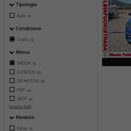
Tipologia
Auto
(1)
Condizione
Usato
(1)
Marca
SKODA
(1)
CITROEN
(5)
DR MOTOR
(5)
FIAT
(4)
JEEP
(4)
mostra tutti
Modello
Fabia
(1)