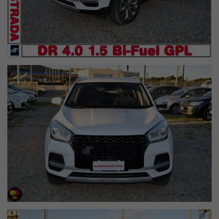
AUTO, CRUISE CONTROL, LUCI A LED, TETTO PANORAMICO
APRIBILE, INTERNI IN PELLE, BARRE SUL TETTO, SPECCHIETTI
RICHIUDIBILI ELETTRICAMENTE
*Passaggio di proprietà a carico dell’acquirente
Si accettano permute, previa visione.
Tagliando di pre-consegna
Controlli della nostra officina
Igienizzazione completa
Oltre 30 anni di esperienza nei 4x4
Olbiafuoristrada Srl - Costa Smeralda
Via Cracovia n°2 - OLBIA - OT
Tel
. 0789 - 51000
+39 349 251 3229 ALESSANDRO
+39 331 331 2306 STEFANO
Assistenza
0789 - 51000
E-mail
olbia.fuoristrada@gmail.com
Web
www.olbiafuoristrada.it