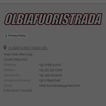
Privacy Policy
OLBIAFUORISTRADA SRL
Viale Aldo Moro 535
07026 Olbia (SS)
Telefono:
+39 0789 51000
Stefano:
+39 331 331 2306
Alessandro:
+39 349 2513229
Assistenza Ricambi:
+39 078957046
Email:
olbia.fuoristrada@gmail.com
Indicazioni stradali