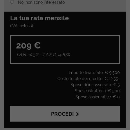
No, non sono interessato
La tua rata mensile
(IVA inclusa)
209 €
T.A.N. 10,5% - T.A.E.G.
14,87
%
Importo finanziato: €
9.500
Costo totale del credito: €
12.551
Spese di incasso rata: €
5
Spese istruttoria: €
500
Spese assicurative: €
0
PROCEDI