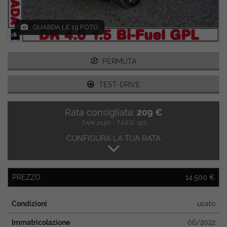
GUARDA LE 19 FOTO
PERMUTA
TEST-DRIVE
Rata consigliata:
209 €
T.A.N. 10,5% - T.A.E.G.
15%
CONFIGURA LA TUA RATA
PREZZO
14.500 €
Condizioni
usato
Immatricolazione
06/2022