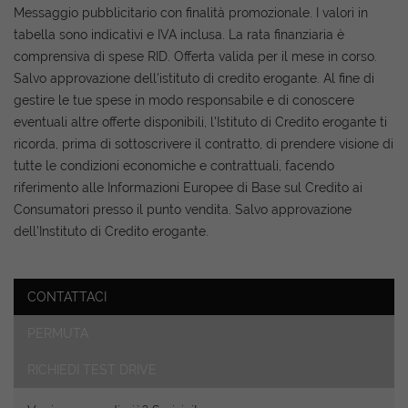
Contattaci
Messaggio pubblicitario con finalità promozionale. I valori in
tabella sono indicativi e IVA inclusa. La rata finanziaria è
comprensiva di spese RID. Offerta valida per il mese in corso.
Salvo approvazione dell'istituto di credito erogante. Al fine di
gestire le tue spese in modo responsabile e di conoscere
eventuali altre offerte disponibili, l'Istituto di Credito erogante ti
ricorda, prima di sottoscrivere il contratto, di prendere visione di
tutte le condizioni economiche e contrattuali, facendo
riferimento alle Informazioni Europee di Base sul Credito ai
Consumatori presso il punto vendita. Salvo approvazione
dell'Instituto di Credito erogante.
CONTATTACI
Ho letto e accetto
l'informativa privacy
*
PERMUTA
Acconsento al trattamento dei miei dati per finalità di
marketing
RICHIEDI TEST DRIVE
Invia la tua richiesta