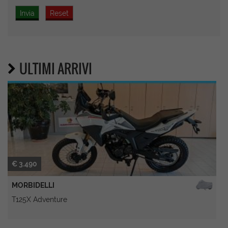
ULTIMI ARRIVI
€ 3.490
MORBIDELLI
T125X Adventure
P