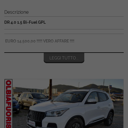
Descrizione
DR 4.0 1.5 Bi-Fuel GPL
EURO 14.500,00 !!!!! VERO AFFARE !!!!
VETTURA ITALIANA E IN PRONTA CONSEGNA
LEGGI TUTTO...
ADATTA PER NEOPATENTATI
• Anno 06/2022
• Km 69200
• PRONTA CONSEGNA
• Motore 1.5 114cv benz/GPL
• Cambio manuale
• Euro 6d
Optional
:
BLUETOOTH, RETROCAMERA, CERCHI IN LEGA, ESP, ABS,
ISOFIX, CLIMA AUTOMATICO, APPLE CARPLAY, ANDROID