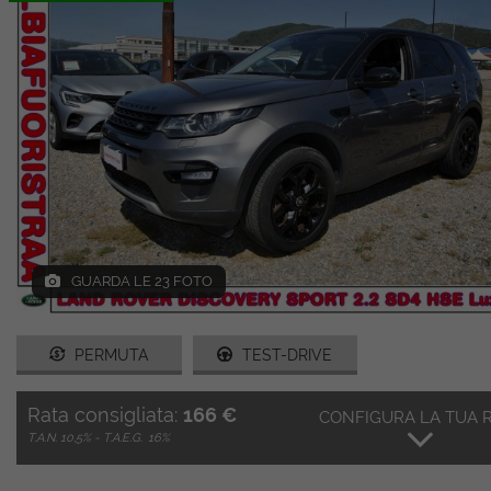
GUARDA LE 23 FOTO
PERMUTA
TEST-DRIVE
Rata consigliata:
166 €
CONFIGURA LA TUA 
T.A.N. 10,5% - T.A.E.G.
16%