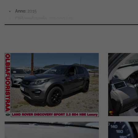
Anno:
2015
Chilometraggio:
235.000 km
Colore:
Grigio Scuro Metallizzato (elegante e facile da gestire
Motore:
2.2 TD4 da 190CV (potente, fluido e affidabile)
Cambio:
Automatico (A/T) per il massimo del comfort in città
Allestimento HSE Luxury (Il top di gamma):Questo modello non s
Interni in pelle premium
di altissima qualità
Sistema di
navigazione satellitare
integrato
Fari Xenon/LED
per una visibilità perfetta in ogni condizione
Sensori di parcheggio anteriori e posteriori con
telecamera di
Cerchi in lega dedicati e finiture esterne cromate
Sistema di trazione Terrain Response per dominare qualsiasi t
Vettura ideale per famiglie, amanti dei viaggi e dell'outdoor che
Contattaci subito per maggiori informazioni, per richiedere il set 
Per i dettagli di questa offerta contattare un nostro consulente ven