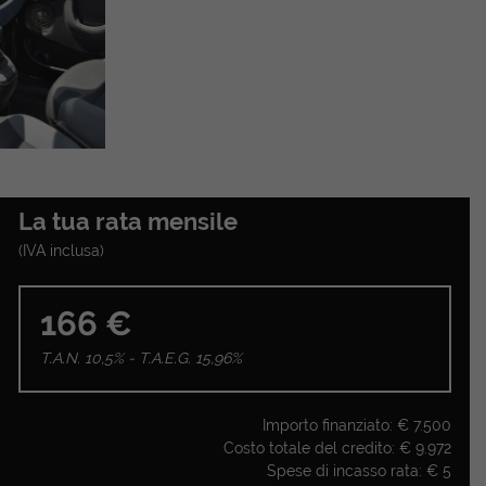
La tua rata mensile
(IVA inclusa)
166 €
T.A.N. 10,5% - T.A.E.G.
15,96
%
Importo finanziato: €
7.500
Costo totale del credito: €
9.972
Spese di incasso rata: €
5