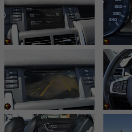
Oltre 30 anni di esperienza nei 4x4
Olbiafuoristrada Srl - Costa Smeralda
Via Cracovia n°2 - OLBIA - OT
Tel. 0789 - 51000 //
+39 349 251 3229
Alessandro
+39 331 331 2306
Stefano
Assistenza
0789 - 57046
E-mail
olbia.fuoristrada@gmail.com
Web
www.olbiafuoristrada.it