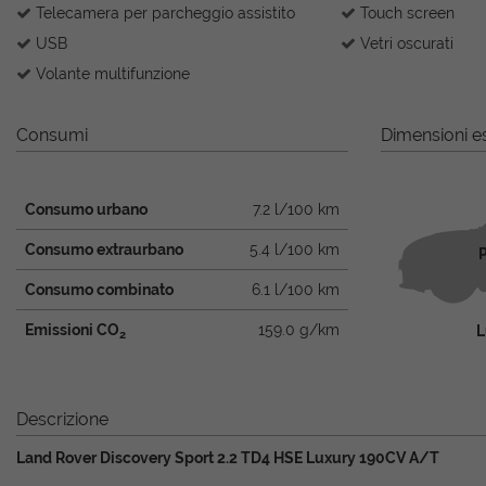
Telecamera per parcheggio assistito
Touch screen
USB
Vetri oscurati
Volante multifunzione
Consumi
Dimensioni es
Consumo urbano
7.2 l/100 km
Consumo extraurbano
5.4 l/100 km
P
Consumo combinato
6.1 l/100 km
Emissioni CO
159.0 g/km
L
2
Descrizione
Land Rover Discovery Sport 2.2 TD4 HSE Luxury 190CV A/T