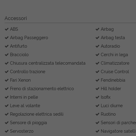
Accessori
ABS
Airbag
Airbag Passeggero
Airbag testa
Antifurto
Autoradio
Bracciolo
Cerchi in lega
Chiusura centralizzata telecomandata
Climatizzatore
Controllo trazione
Cruise Control
Fari Xenon
Fendinebbia
Freno di stazionamento elettrico
Hill holder
Interni in pelle
Isofix
Leve al volante
Luci diurne
Regolazione elettrica sedili
Ruotino
Sensore di pioggia
Sensori di parcheg
Servosterzo
Navigatore satelli