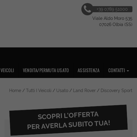
+39 0789 51000
Viale Aldo Moro 535
07026 Olbia (SS)
VEICOLI
VENDITA/PERMUTA USATO
ASSISTENZA
CONTATTI
Home
/
Tutti I Veicoli
/
Usato
/
Land Rover
/
Discovery Sport
SCOPRI L'OFFERTA
PER AVERLA SUBITO TUA!