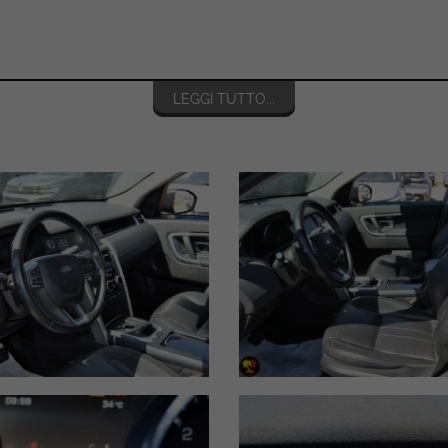
)
LEGGI TUTTO...
 e nei lunghi viaggi
cende a compromessi sul comfort. Tra i principali optional inclusi t
 retromarcia
ipo di fondo stradale (fango, neve, sabbia)
 non vogliono rinunciare allo stile e al prestigio di una vera Land Ro
fotografico completo o per fissare un appuntamento e un test drive!
dita.