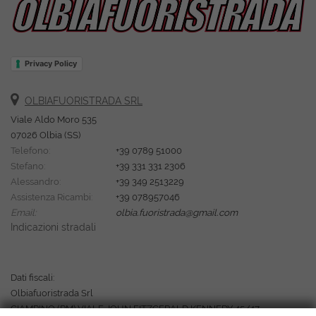
Privacy Policy
OLBIAFUORISTRADA SRL
Viale Aldo Moro 535
07026 Olbia (SS)
Telefono:
+39 0789 51000
Stefano:
+39 331 331 2306
Alessandro:
+39 349 2513229
Assistenza Ricambi:
+39 078957046
Email:
olbia.fuoristrada@gmail.com
Indicazioni stradali
Dati fiscali:
Olbiafuoristrada Srl
CIAMPINO (RM) VIALE JOHN FITZGERALD KENNEDY 45/47