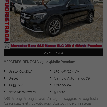
25.800 Euro
MERCEDES-BENZ GLC 250 d 4Matic Premium
Usato, 06/2019
150 KW/204 CV
Diesel
Cambio Automatico (9)
2.143 Cm³
147.000 Km
Nero Metallizzato
5 Porte
ABS, Airbag, Airbag laterali, Airbag Passeggero, Airbag testa,
Alzacristalli elettrici, Autoradio, Bluetooth, Cerchi in lega,