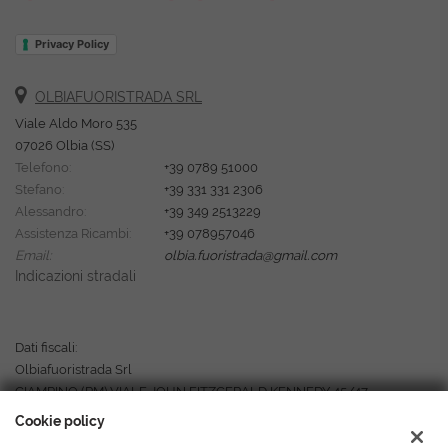
Privacy Policy
OLBIAFUORISTRADA SRL
Viale Aldo Moro 535
07026 Olbia (SS)
Telefono:
+39 0789 51000
Stefano:
+39 331 331 2306
Alessandro:
+39 349 2513229
Assistenza Ricambi:
+39 078957046
Email:
olbia.fuoristrada@gmail.com
Indicazioni stradali
Dati fiscali:
Olbiafuoristrada Srl
CIAMPINO (RM) VIALE JOHN FITZGERALD KENNEDY 45/47
P.IVA:
02574220907
Cookie policy
Registro delle imprese:
RM