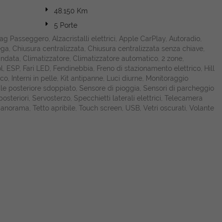
48.150 Km
5 Porte
bag Passeggero, Alzacristalli elettrici, Apple CarPlay, Autoradio,
ega, Chiusura centralizzata, Chiusura centralizzata senza chiave,
ndata, Climatizzatore, Climatizzatore automatico, 2 zone,
l, ESP, Fari LED, Fendinebbia, Freno di stazionamento elettrico, Hill
co, Interni in pelle, Kit antipanne, Luci diurne, Monitoraggio
le posteriore sdoppiato, Sensore di pioggia, Sensori di parcheggio
posteriori, Servosterzo, Specchietti laterali elettrici, Telecamera
panorama, Tetto apribile, Touch screen, USB, Vetri oscurati, Volante