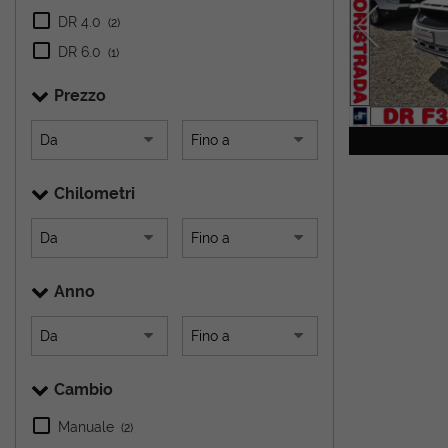
DR 4.0
(2)
DR 6.0
(1)
Prezzo
Chilometri
Anno
Cambio
Manuale
(2)