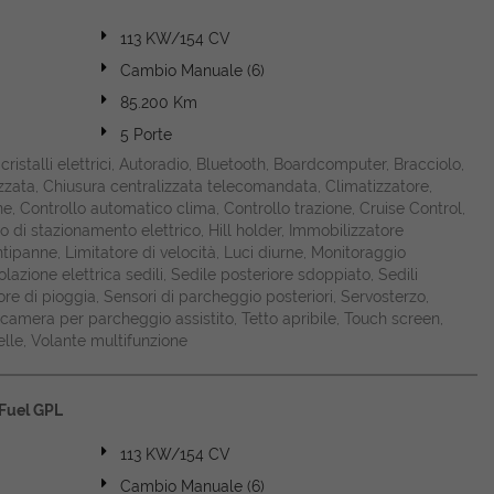
113 KW/154 CV
Cambio Manuale (6)
85.200 Km
5 Porte
acristalli elettrici, Autoradio, Bluetooth, Boardcomputer, Bracciolo,
izzata, Chiusura centralizzata telecomandata, Climatizzatore,
e, Controllo automatico clima, Controllo trazione, Cruise Control,
o di stazionamento elettrico, Hill holder, Immobilizzatore
 antipanne, Limitatore di velocità, Luci diurne, Monitoraggio
azione elettrica sedili, Sedile posteriore sdoppiato, Sedili
ore di pioggia, Sensori di parcheggio posteriori, Servosterzo,
elecamera per parcheggio assistito, Tetto apribile, Touch screen,
elle, Volante multifunzione
Fuel GPL
113 KW/154 CV
Cambio Manuale (6)