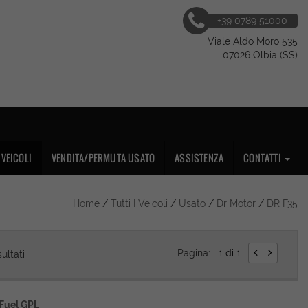
+39 0789 51000
Viale Aldo Moro 535
07026 Olbia (SS)
VEICOLI
VENDITA/PERMUTA USATO
ASSISTENZA
CONTATTI
Home
/
Tutti I Veicoli
/
Usato
/
Dr Motor
/
DR F35
Pagina:
1 di 1
sultati
Fuel GPL