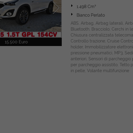
1.498 Cm³
Bianco Perlato
ABS, Airbag, Airbag laterali, Air
Bluetooth, Bracciolo, Cerchi in l
Chiusura centralizzata telecoma
Controllo trazione, Cruise Contro
15.500 Euro
holder, Immobilizzatore elettroni
pressione pneumatici, MP3, Sedi
anteriori, Sensori di parcheggio 
per parcheggio assistito, Tetto 
in pelle, Volante multifunzione