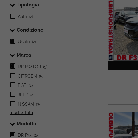
Tipologia
Auto
(2)
Condizione
Usato
(2)
Marca
DR MOTOR
(5)
CITROEN
(5)
FIAT
(4)
JEEP
(4)
NISSAN
(3)
mostra tutti
Modello
DR F35
(2)