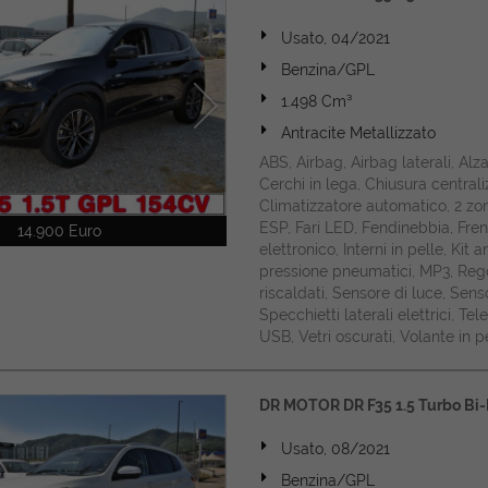
Usato, 04/2021
Benzina/GPL
1.498 Cm³
Antracite Metallizzato
ABS, Airbag, Airbag laterali, Alz
Cerchi in lega, Chiusura central
Climatizzatore automatico, 2 zon
ESP, Fari LED, Fendinebbia, Fren
14.900 Euro
elettronico, Interni in pelle, Kit
pressione pneumatici, MP3, Regol
riscaldati, Sensore di luce, Sens
Specchietti laterali elettrici, T
USB, Vetri oscurati, Volante in p
DR MOTOR DR F35 1.5 Turbo Bi-
Usato, 08/2021
Benzina/GPL