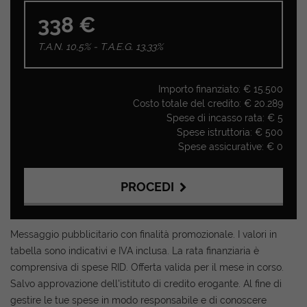
338 €
T.A.N. 10,5% - T.A.E.G.
13,33
%
Importo finanziato: €
15.500
Costo totale del credito: €
20.289
Spese di incasso rata: €
5
Spese istruttoria: €
500
Spese assicurative: €
0
PROCEDI
Contattaci
Messaggio pubblicitario con finalità promozionale. I valori in
tabella sono indicativi e IVA inclusa. La rata finanziaria è
comprensiva di spese RID. Offerta valida per il mese in corso.
Salvo approvazione dell'istituto di credito erogante. Al fine di
gestire le tue spese in modo responsabile e di conoscere