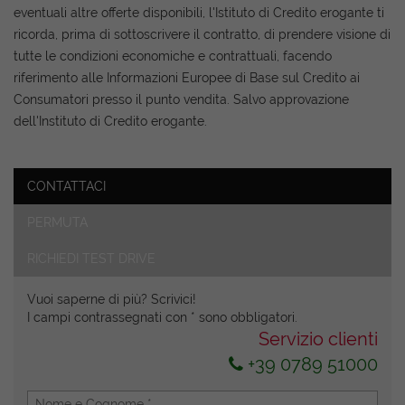
eventuali altre offerte disponibili, l'Istituto di Credito erogante ti
ricorda, prima di sottoscrivere il contratto, di prendere visione di
tutte le condizioni economiche e contrattuali, facendo
riferimento alle Informazioni Europee di Base sul Credito ai
Consumatori presso il punto vendita. Salvo approvazione
dell'Instituto di Credito erogante.
CONTATTACI
Ho letto e accetto
l'informativa privacy
*
PERMUTA
Acconsento al trattamento dei miei dati per finalità di
marketing
RICHIEDI TEST DRIVE
Invia la tua richiesta
Vuoi saperne di più? Scrivici!
I campi contrassegnati con * sono obbligatori.
Servizio clienti
+39 0789 51000