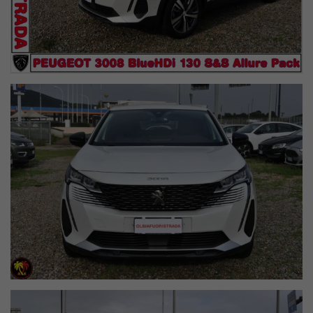
FINANZIAMENTO ANCHE CON ANTICIPO 0€ E RATE
PERSONALIZZATE
Per i dettagli di questa offerta contattare un nostro consulente
vendita.
Oltre 30 anni di esperienza nei 4x4
Olbiafuoristrada Srl - Costa Smeralda
Via Cracovia n°2 - OLBIA - OT
Tel
. 0789 - 51000 //
+39
349 251 3229 Alessandro
+39
331 331 2306 Stefano
Assistenza
0789 - 57046
E-mail
olbia.fuoristrada@gmail.com
Web
www.olbiafuoristrada.it