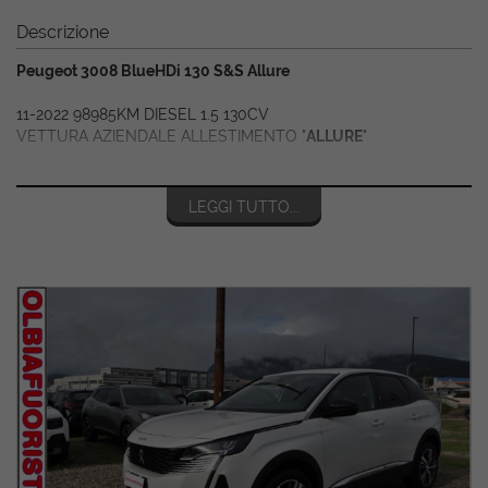
Descrizione
Peugeot 3008 BlueHDi 130 S&S Allure
11-2022 98985KM DIESEL 1.5 130CV
VETTURA AZIENDALE ALLESTIMENTO "
ALLURE
"
RETROCAMERA + SENSORI
LEGGI TUTTO...
SEDILI MISTO PELLE
COMANDI AL VOLANTE
CRUISE CONTROL
CARPLAY ANDROID AUTO
KEYLESS SISTEM
VIRTUALCOCKPIT
CERCH IN LEGA
FARI FULL LED
NAVIGATORE
INCLUSO NEL PREZZO 1° TAGLIANDO E 12 MESI DI GARANZIA