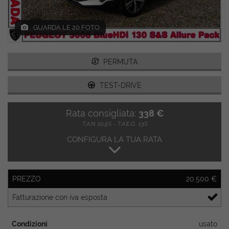
GUARDA LE 20 FOTO
PERMUTA
TEST-DRIVE
Rata consigliata:
338 €
T.A.N. 10,5% - T.A.E.G.
13%
CONFIGURA LA TUA RATA
PREZZO
20.500 €
Fatturazione con iva esposta
Condizioni
usato