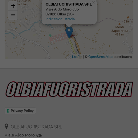
×
+
OLBIAFUORISTRADA SRL
Viale Aldo Moro 535
−
07026 Olbia (SS)
Indicazioni stradali
Leaflet
| ©
OpenStreetMap
contributors
Privacy Policy
OLBIAFUORISTRADA SRL
Viale Aldo Moro 535