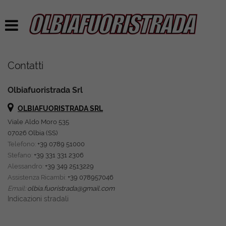
Contatti
Olbiafuoristrada Srl
OLBIAFUORISTRADA SRL
Viale Aldo Moro 535
07026 Olbia (SS)
Telefono:
+39 0789 51000
Stefano:
+39 331 331 2306
Alessandro:
+39 349 2513229
Assistenza Ricambi:
+39 078957046
Email:
olbia.fuoristrada@gmail.com
Indicazioni stradali