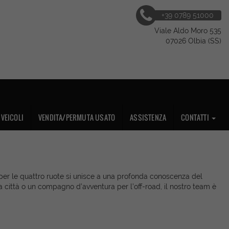
+39 0789 51000
Viale Aldo Moro 535
07026 Olbia (SS)
VEICOLI
VENDITA/PERMUTA USATO
ASSISTENZA
CONTATTI
ne per le quattro ruote si unisce a una profonda conoscenza del
la città o un compagno d’avventura per l’off-road, il nostro team è